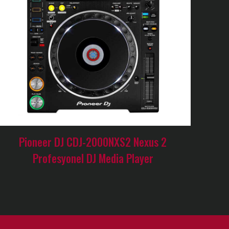
Pioneer DJ CDJ-2000NXS2 Nexus 2
Profesyonel DJ Media Player