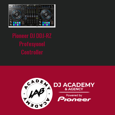
Pioneer DJ DDJ-RZ
Profesyonel
Controller