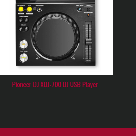
Pioneer DJ XDJ-700 DJ USB Player