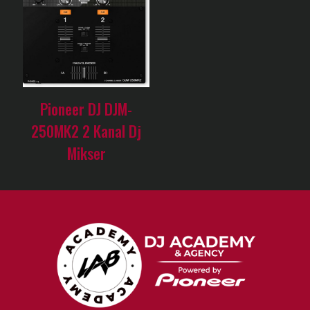
Pioneer DJ DJM-
250MK2 2 Kanal Dj
Mikser