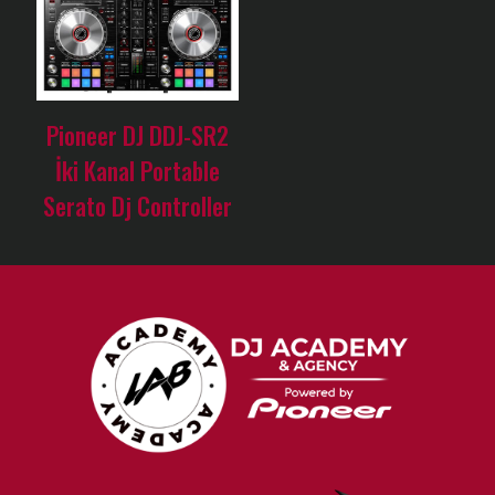
Pioneer DJ DDJ-SR2
İki Kanal Portable
Serato Dj Controller